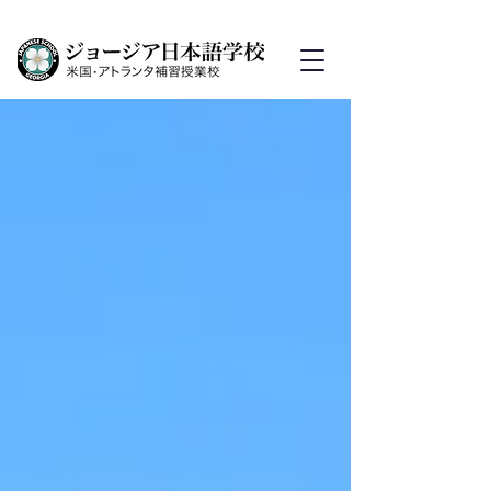
思考力豊かで実践力のある子
どもの育成を
​ジョージア日本語学校では、国語・算数
(数学)の授業と日本文化の継承を
おこなっています。入学・編入をお考え
の保護者は以下をご覧ください。
入学案内
校歌「花水木の道」
作詞・作曲 小椋佳